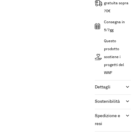
gratuita sopra
70€
Consegna in
5/7gg
Questo
prodotto
sostiene i
progetti del
WWF
Dettagli
Sostenibilità
Spedizione e 
resi