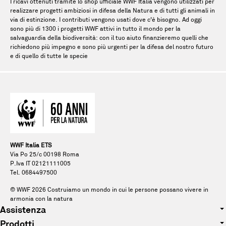
I ricavi ottenuti tramite lo shop ufficiale WWF Italia vengono utilizzati per
realizzare progetti ambiziosi in difesa della Natura e di tutti gli animali in
via di estinzione. I contributi vengono usati dove c'è bisogno. Ad oggi
sono più di 1300 i progetti WWF attivi in tutto il mondo per la
salvaguardia della biodiversità: con il tuo aiuto finanzieremo quelli che
richiedono più impegno e sono più urgenti per la difesa del nostro futuro
e di quello di tutte le specie
WWF Italia ETS
Via Po 25/c 00198 Roma
P.Iva IT 02121111005
Tel. 0684497500
© WWF
2026
Costruiamo un mondo in cui le persone possano vivere in
armonia con la natura
Assistenza
Prodotti
Tel. 0684497500