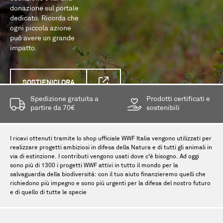
donazione sul portale
dedicato. Ricorda che
ogni piccola azione
può avere un grande
impatto.
SOSTIENICI ORA
Spedizione gratuita a
Prodotti certificati e
partire da 70€
sostenibili
I ricavi ottenuti tramite lo shop ufficiale WWF Italia vengono utilizzati per
realizzare progetti ambiziosi in difesa della Natura e di tutti gli animali in
via di estinzione. I contributi vengono usati dove c'è bisogno. Ad oggi
sono più di 1300 i progetti WWF attivi in tutto il mondo per la
salvaguardia della biodiversità: con il tuo aiuto finanzieremo quelli che
richiedono più impegno e sono più urgenti per la difesa del nostro futuro
e di quello di tutte le specie