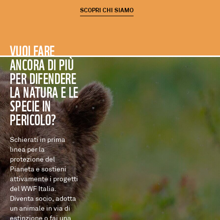
SCOPRI CHI SIAMO
VUOI FARE
ANCORA DI PIÙ
PER DIFENDERE
LA NATURA E LE
SPECIE IN
PERICOLO?
Schierati in prima
linea per la
protezione del
Pianeta e sostieni
attivamente i progetti
del WWF Italia.
Diventa socio, adotta
un animale in via di
estinzione o fai una