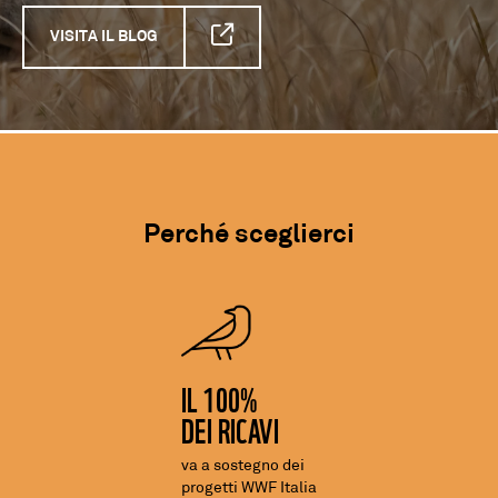
VISITA IL BLOG
Perché sceglierci
IL 100%
DEI RICAVI
va a sostegno dei
progetti WWF Italia