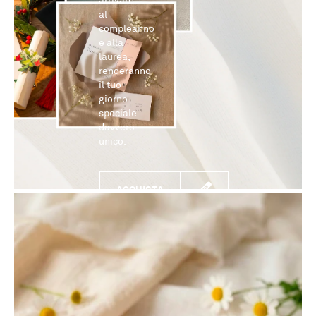
arrivare
al
compleanno
e alla
laurea,
renderanno
il tuo
giorno
speciale
davvero
unico.
ACQUISTA
ORA