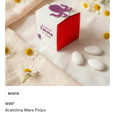
N
NOVITÀ
W
WWF
Bi
Scatolina Mare Polpo