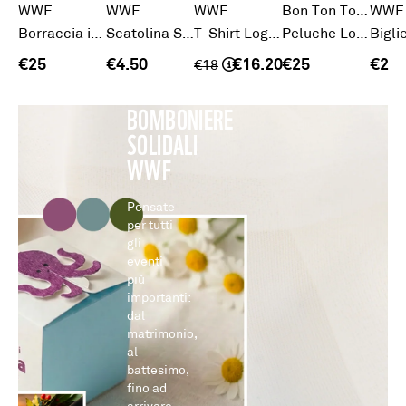
WWF
WWF
WWF
Bon Ton Toys
WWF
Borraccia in acciaio
Scatolina Smiling Animals
T-Shirt Logo 1961
Peluche Lontra
SCOPRI
€25
€4.50
€16.20
€25
€2
€
18
LE
BOMBONIERE
SOLIDALI
WWF
Pensate
per tutti
gli
eventi
più
importanti:
dal
matrimonio,
al
battesimo,
fino ad