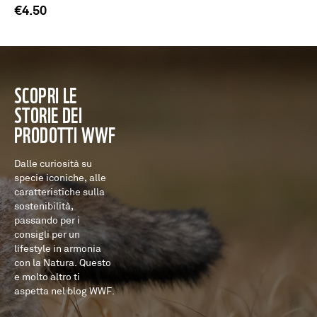
€3
€4.50
SCOPRI LE
STORIE DEI
PRODOTTI WWF
Dalle curiosità su
specie iconiche, alle
caratteristiche sulla
sostenibilità,
passando per i
consigli per un
lifestyle in armonia
con la Natura. Questo
e molto altro ti
aspetta nel blog WWF.