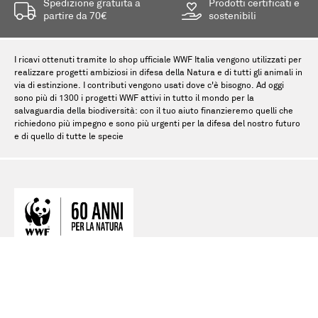
Spedizione gratuita a
Prodotti certificati e
partire da 70€
sostenibili
I ricavi ottenuti tramite lo shop ufficiale WWF Italia vengono utilizzati per
realizzare progetti ambiziosi in difesa della Natura e di tutti gli animali in
via di estinzione. I contributi vengono usati dove c'è bisogno. Ad oggi
sono più di 1300 i progetti WWF attivi in tutto il mondo per la
salvaguardia della biodiversità: con il tuo aiuto finanzieremo quelli che
richiedono più impegno e sono più urgenti per la difesa del nostro futuro
e di quello di tutte le specie
WWF Italia ETS
Via Po 25/c 00198 Roma
P.Iva IT 02121111005
Tel. 0684497500