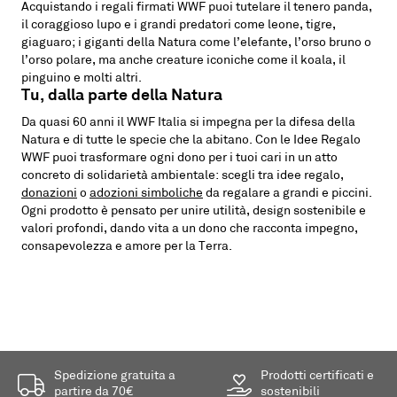
Acquistando i regali firmati WWF puoi tutelare il tenero panda,
il coraggioso lupo e i grandi predatori come leone, tigre,
giaguaro; i giganti della Natura come l’elefante, l’orso bruno o
l’orso polare, ma anche creature iconiche come il koala, il
pinguino e molti altri.
Tu, dalla parte della Natura
Da quasi 60 anni il WWF Italia si impegna per la difesa della
Natura e di tutte le specie che la abitano. Con le Idee Regalo
WWF puoi trasformare ogni dono per i tuoi cari in un atto
concreto di solidarietà ambientale: scegli tra idee regalo,
donazioni
o
adozioni simboliche
da regalare a grandi e piccini.
Ogni prodotto è pensato per unire utilità, design sostenibile e
valori profondi, dando vita a un dono che racconta impegno,
consapevolezza e amore per la Terra.
Spedizione gratuita a
Prodotti certificati e
partire da 70€
sostenibili