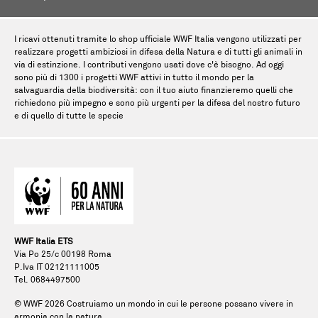
I ricavi ottenuti tramite lo shop ufficiale WWF Italia vengono utilizzati per
realizzare progetti ambiziosi in difesa della Natura e di tutti gli animali in
via di estinzione. I contributi vengono usati dove c'è bisogno. Ad oggi
sono più di 1300 i progetti WWF attivi in tutto il mondo per la
salvaguardia della biodiversità: con il tuo aiuto finanzieremo quelli che
richiedono più impegno e sono più urgenti per la difesa del nostro futuro
e di quello di tutte le specie
WWF Italia ETS
Via Po 25/c 00198 Roma
P.Iva IT 02121111005
Tel. 0684497500
© WWF
2026
Costruiamo un mondo in cui le persone possano vivere in
armonia con la natura