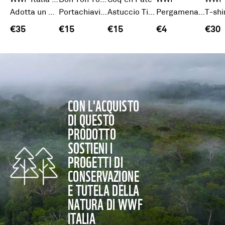
WWF Italia ETS
Bon Ton Toys
Coq en Pâte
WWF
WWF
Adotta un Lupo
Portachiavi Panda
Astuccio Tigre
Pergamena Acqua
€35
€15
€15
€4
€30
CON L'ACQUISTO
DI QUESTO
PRODOTTO
SOSTIENI I
PROGETTI DI
CONSERVAZIONE
E TUTELA DELLA
NATURA DI WWF
ITALIA