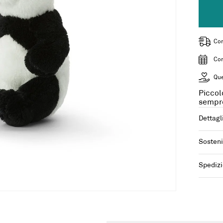
Con
Con
Que
Piccol
sempre
Dettagl
Sosteni
Spedizi