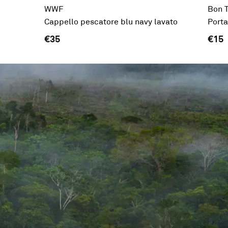
WWF
Bon 
Cappello pescatore blu navy lavato
Porta
€35
€15