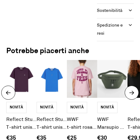
Sostenibilità
Spedizione e 
resi
Potrebbe piacerti anche
NOVITÀ
NOVITÀ
NOVITÀ
NOVITÀ
Reflect Studio
Reflect Studio
WWF
WWF
T-shirt unisex prugna Panda
T-shirt unisex indaco Scoiattolo
t-shirt rosa "WIld&Free"
Marsupio WWF classico verde
€35
€35
€25
€30
€29.