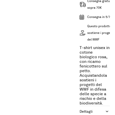
Consegna gratuita
sopra 70€
Consegna in 5/7gg
Questo prodotto
sostiene i progetti
del WWF
T-shirt unisex in
cotone
biologico rosa,
con ricamo
fenicottero sul
petto.
Acquistandola
sostieni i
progetti del
WWF in difesa
delle specie a
rischio e della
biodiversità.
Dettagli