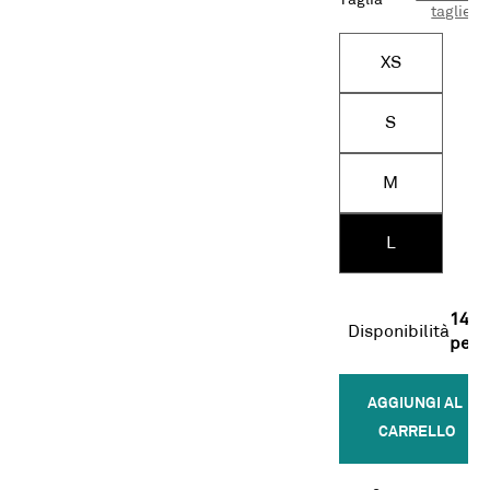
Taglia
taglie
XS
S
M
L
14
Disponibilità
pezz
AGGIUNGI AL 
CARRELLO