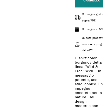
CARRELLO
Consegna gratuita
sopra 70€
Consegna in 5/7gg
Questo prodotto
sostiene i progetti
del WWF
T-shirt color
burgundy della
linea “Wild &
Free” WWF. Un
messaggio
potente, uno
stile iconico, un
impegno
concreto per la
natura. Dal
design
moderno con