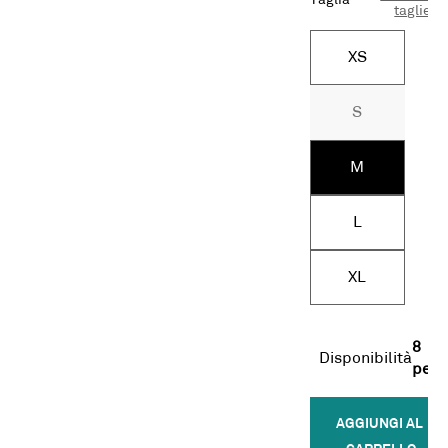
Taglia
taglie
XS
S
M
L
XL
8
Disponibilità
pezz
AGGIUNGI AL 