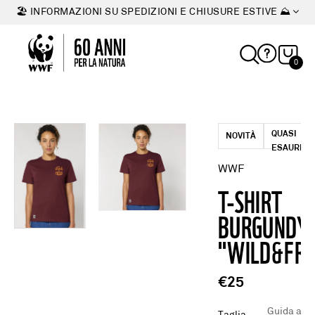
🏖 INFORMAZIONI SU SPEDIZIONI E CHIUSURE ESTIVE ⛰
0
QUASI
NOVITÀ
ESAURITO
WWF
T-SHIRT
BURGUNDY
"WILD&FRE
€25
Guida alle