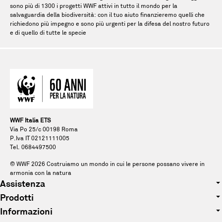
sono più di 1300 i progetti WWF attivi in tutto il mondo per la
salvaguardia della biodiversità: con il tuo aiuto finanzieremo quelli che
richiedono più impegno e sono più urgenti per la difesa del nostro futuro
e di quello di tutte le specie
WWF Italia ETS
Via Po 25/c 00198 Roma
P.Iva IT 02121111005
Tel. 0684497500
© WWF
2026
Costruiamo un mondo in cui le persone possano vivere in
armonia con la natura
Assistenza
Prodotti
Tel. 0684497500
Informazioni
Abbigliamento
E-mail: pandagift@wwf.it