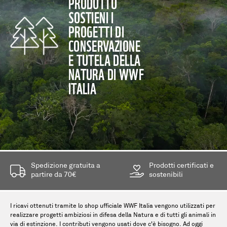
PRODOTTO
SOSTIENI I
PROGETTI DI
CONSERVAZIONE
E TUTELA DELLA
NATURA DI WWF
ITALIA
Spedizione gratuita a
Prodotti certificati e
partire da 70€
sostenibili
I ricavi ottenuti tramite lo shop ufficiale WWF Italia vengono utilizzati per
realizzare progetti ambiziosi in difesa della Natura e di tutti gli animali in
via di estinzione. I contributi vengono usati dove c'è bisogno. Ad oggi