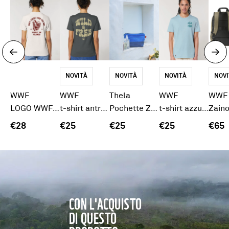
NOVITÀ
NOVITÀ
NOVITÀ
NOVI
WWF
WWF
Thela
WWF
WWF
LOGO WWF - t-shirt panna Bradipo
t-shirt antracite "Wild&Free"
Pochette Zippy
t-shirt azzurra "Wild&Free"
€28
€25
€25
€25
€65
CON L'ACQUISTO
DI QUESTO