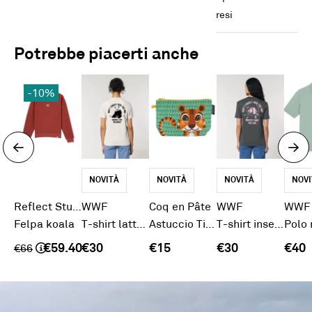
resi
Potrebbe piacerti anche
-10%
NOVITÀ
NOVITÀ
NOVITÀ
NOVI
Reflect Studio
WWF
Coq en Pâte
WWF
WWF
Felpa koala
T-shirt latte Panda
Astuccio Tigre
T-shirt inseparabili "Protect what you love"
€59.40
€30
€15
€30
€40
€
66