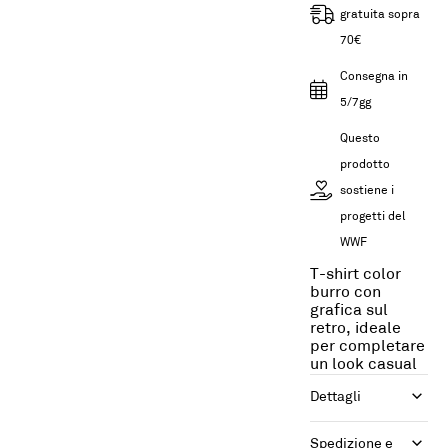
gratuita sopra
70€
Consegna in
5/7gg
Questo
prodotto
sostiene i
progetti del
WWF
T-shirt color
burro con
grafica sul
retro, ideale
per completare
un look casual
Dettagli
Spedizione e 