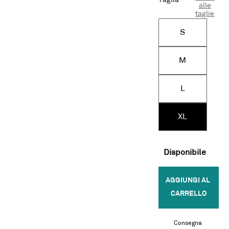
Taglia
alle
taglie
S
M
L
XL
Disponibile
AGGIUNGI AL 
CARRELLO
Consegna