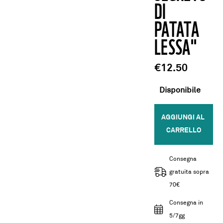
DI
PATATA
LESSA"
€12.50
Disponibile
AGGIUNGI AL 
CARRELLO
Consegna
gratuita sopra
70€
Consegna in
5/7gg