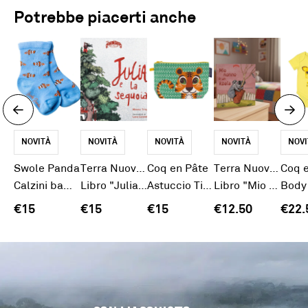
Potrebbe piacerti anche
NOVITÀ
NOVITÀ
NOVITÀ
NOVITÀ
NOVI
Swole Panda
Terra Nuova Edizioni
Coq en Pâte
Terra Nuova Edizioni
Coq 
Calzini bambù junior pesce pagliaccio
Libro "Julia e la sequoia"
Astuccio Tigre
Libro "Mio nonno è un koala"
€15
€15
€15
€12.50
€22.