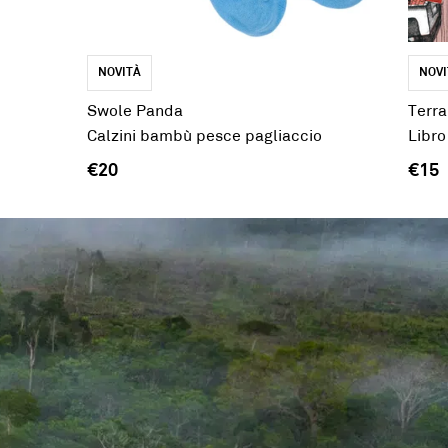
NOVITÀ
NOVI
Swole Panda
Terra
Calzini bambù pesce pagliaccio
Libro
€20
€15