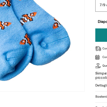
7/9 
Dispo
Con
Con
Que
Simpati
piccol
Dettagl
Sosteni