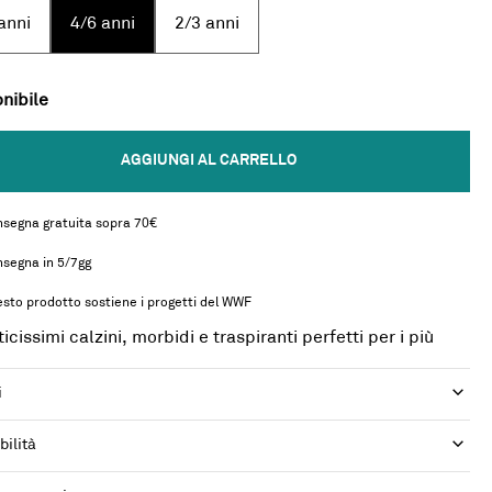
anni
4/6 anni
2/3 anni
nibile
AGGIUNGI AL CARRELLO
segna gratuita sopra 70€
segna in 5/7gg
sto prodotto sostiene i progetti del WWF
cissimi calzini, morbidi e traspiranti perfetti per i più
i
i
bilità