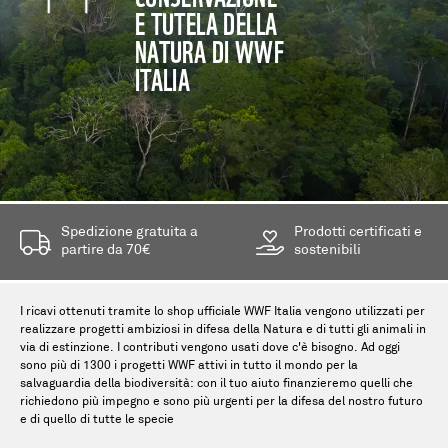
E TUTELA DELLA
NATURA DI WWF
ITALIA
Spedizione gratuita a
Prodotti certificati e
partire da 70€
sostenibili
I ricavi ottenuti tramite lo shop ufficiale WWF Italia vengono utilizzati per
realizzare progetti ambiziosi in difesa della Natura e di tutti gli animali in
via di estinzione. I contributi vengono usati dove c'è bisogno. Ad oggi
sono più di 1300 i progetti WWF attivi in tutto il mondo per la
salvaguardia della biodiversità: con il tuo aiuto finanzieremo quelli che
richiedono più impegno e sono più urgenti per la difesa del nostro futuro
e di quello di tutte le specie