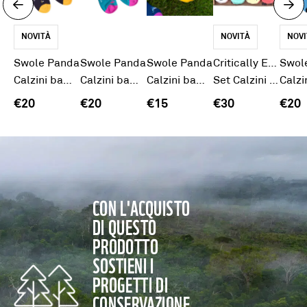
NOVITÀ
NOVITÀ
NOVI
Swole Panda
Swole Panda
Swole Panda
Critically Endangered
Swol
Calzini bambù ape navy
Calzini bambù fenicottero
Calzini bambù junior ape
Set Calzini Bimbo Oceano
€20
€20
€15
€30
€20
CON L'ACQUISTO
DI QUESTO
PRODOTTO
SOSTIENI I
PROGETTI DI
CONSERVAZIONE