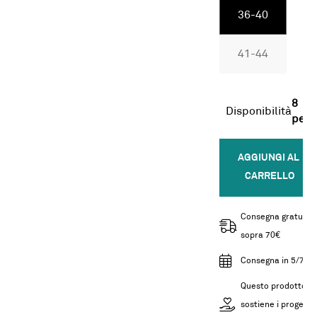
36-40
41-44
8
Disponibilità
pezz
AGGIUNGI AL 
CARRELLO
Consegna gratuita
sopra 70€
Consegna in 5/7gg
Questo prodotto
sostiene i progetti