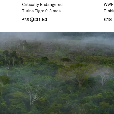
Critically Endangered
WWF
Tutina Tigre 0-3 mesi
T-shi
€31.50
€18
€
35