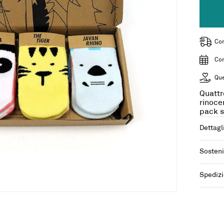
Con
Con
Que
Quattr
rinoce
pack s
Dettagl
Sosteni
Spedizi