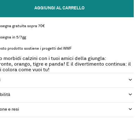
AGGIUNGI AL CARRELLO
segna gratuita sopra 70€
segna in 5/7gg
sto prodotto sostiene i progetti del WWF
o morbidi calzini con i tuoi amici della giungla:
ronte, orango, tigre e panda! E il divertimento continua: il
i colora come vuoi tu!
i
bilità
one e resi