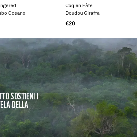
angered
Coq en Pâte
imbo Oceano
Doudou Giraffa
€20
TO SOSTIENI I
TELA DELLA