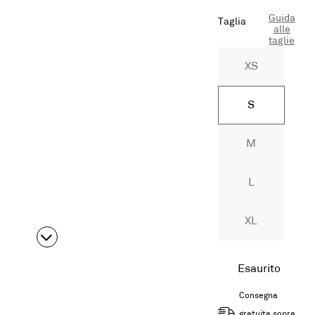
Guida
Taglia
alle
taglie
XS
S
M
L
XL
Esaurito
Consegna
gratuita sopra