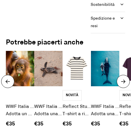
Sostenibilità
Spedizione e 
resi
Potrebbe piacerti anche
NOVITÀ
NOVI
WWF Italia ETS
WWF Italia ETS
Reflect Studio
WWF Italia ETS
Adotta un Orango
Adotta una Tartaruga
T-shirt a righe Panda
Adotta una Balena
€35
€35
€35
€35
€35