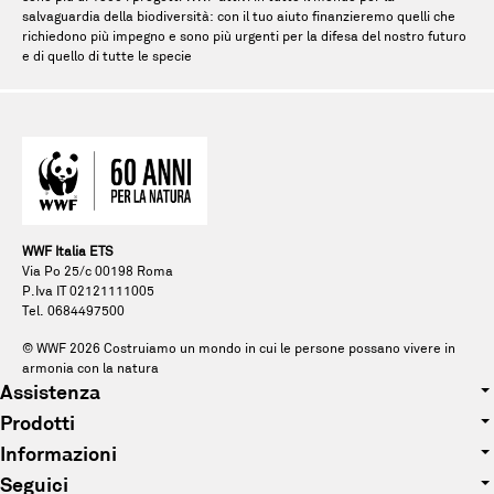
salvaguardia della biodiversità: con il tuo aiuto finanzieremo quelli che
richiedono più impegno e sono più urgenti per la difesa del nostro futuro
e di quello di tutte le specie
WWF Italia ETS
Via Po 25/c 00198 Roma
P.Iva IT 02121111005
Tel. 0684497500
© WWF
2026
Costruiamo un mondo in cui le persone possano vivere in
armonia con la natura
Assistenza
Prodotti
Tel. 0684497500
Informazioni
Abbigliamento
E-mail: pandagift@wwf.it
Seguici
Chi siamo
Accessori