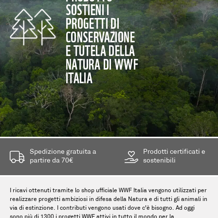
SOSTIENI I
PROGETTI DI
CONSERVAZIONE
E TUTELA DELLA
NATURA DI WWF
ITALIA
Spedizione gratuita a
Prodotti certificati e
partire da 70€
sostenibili
I ricavi ottenuti tramite lo shop ufficiale WWF Italia vengono utilizzati per
realizzare progetti ambiziosi in difesa della Natura e di tutti gli animali in
via di estinzione. I contributi vengono usati dove c'è bisogno. Ad oggi
sono più di 1300 i progetti WWF attivi in tutto il mondo per la