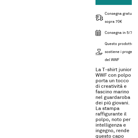
Consegna gratuita
sopra 70€
Consegna in 5/7gg
Questo prodotto
sostiene i progetti
del WWF
La T-shirt junior
WWF con polpo
porta un tocco
di creatività e
fascino marino
nel guardaroba
dei più giovani.
La stampa
raffigurante il
polpo, noto per
intelligenza e
ingegno, rende
questo capo