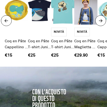
NOVITÀ
NOVITÀ
Coq en Pâte
Coq en Pâte
Coq en Pâte
Coq en Pâte
Coq 
Cappellino estivo Polpo
T-shirt Junior Balena
T-shirt Junior Lontra
Maglietta maniche lunghe pinguino
€15
€25
€25
€29.90
€15
CON L'ACQUISTO
DI QUESTO
PRODOTTO