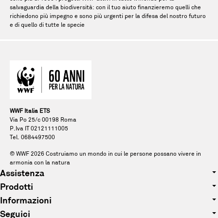
salvaguardia della biodiversità: con il tuo aiuto finanzieremo quelli che
richiedono più impegno e sono più urgenti per la difesa del nostro futuro
e di quello di tutte le specie
WWF Italia ETS
Via Po 25/c 00198 Roma
P.Iva IT 02121111005
Tel. 0684497500
© WWF
2026
Costruiamo un mondo in cui le persone possano vivere in
armonia con la natura
Assistenza
Prodotti
Tel. 0684497500
Informazioni
Abbigliamento
E-mail: pandagift@wwf.it
Seguici
Chi siamo
Accessori