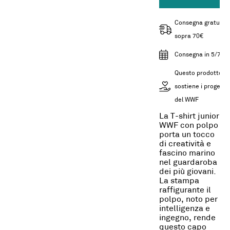
Consegna gratuita
sopra 70€
Consegna in 5/7gg
Questo prodotto
sostiene i progetti
del WWF
La T-shirt junior
WWF con polpo
porta un tocco
di creatività e
fascino marino
nel guardaroba
dei più giovani.
La stampa
raffigurante il
polpo, noto per
intelligenza e
ingegno, rende
questo capo