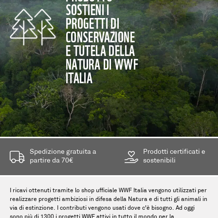
SOSTIENI I
PROGETTI DI
CONSERVAZIONE
E TUTELA DELLA
NATURA DI WWF
ITALIA
Spedizione gratuita a
Prodotti certificati e
partire da 70€
sostenibili
I ricavi ottenuti tramite lo shop ufficiale WWF Italia vengono utilizzati per
realizzare progetti ambiziosi in difesa della Natura e di tutti gli animali in
via di estinzione. I contributi vengono usati dove c'è bisogno. Ad oggi
sono più di 1300 i progetti WWF attivi in tutto il mondo per la