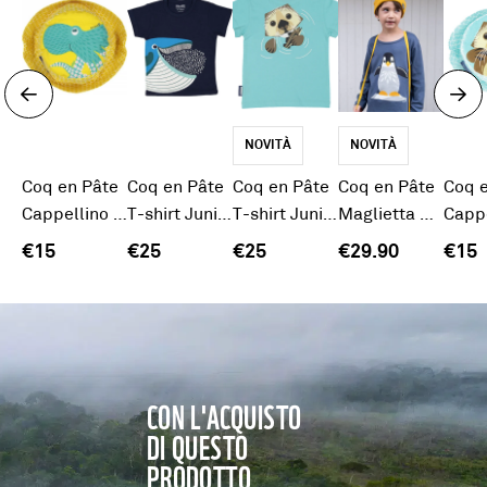
NOVITÀ
NOVITÀ
Coq en Pâte
Coq en Pâte
Coq en Pâte
Coq en Pâte
Coq 
Cappellino estivo Polpo
T-shirt Junior Balena
T-shirt Junior Lontra
Maglietta maniche lunghe pinguino
€15
€25
€25
€29.90
€15
CON L'ACQUISTO
DI QUESTO
PRODOTTO