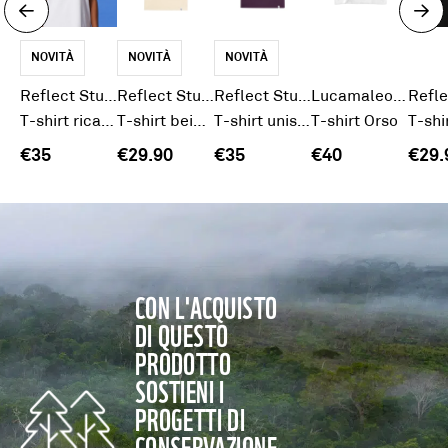
NOVITÀ
NOVITÀ
NOVITÀ
Reflect Studio
Reflect Studio
Reflect Studio
Lucamaleonte x WWF
T-shirt ricamo orso bianca
T-shirt beige leone
T-shirt unisex prugna Panda
T-shirt Orso
€35
€29.90
€35
€40
€29.
CON L'ACQUISTO
DI QUESTO
PRODOTTO
SOSTIENI I
PROGETTI DI
CONSERVAZIONE