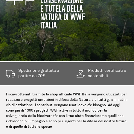
E TUTELA DELLA
NATURA DI WWF
ITALIA
Spedizione gratuita a
Prodotti certificati e
partire da 70€
sostenibili
I ricavi ottenuti tramite lo shop ufficiale WWF Italia vengono utilizzati per
realizzare progetti ambiziosi in difesa della Natura e di tutti gli animali in
via di estinzione. I contributi vengono usati dove c'è bisogno. Ad oggi
sono più di 1300 i progetti WWF attivi in tutto il mondo per la
salvaguardia della biodiversità: con il tuo aiuto finanzieremo quelli che
richiedono più impegno e sono più urgenti per la difesa del nostro futuro
e di quello di tutte le specie