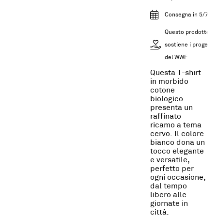
Consegna in 5/7gg
Questo prodotto
sostiene i progetti
del WWF
Questa T-shirt
in morbido
cotone
biologico
presenta un
raffinato
ricamo a tema
cervo. Il colore
bianco dona un
tocco elegante
e versatile,
perfetto per
ogni occasione,
dal tempo
libero alle
giornate in
città.