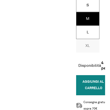
S
M
L
XL
4
Disponibilità
pezz
AGGIUNGI AL 
CARRELLO
Consegna gratuita
sopra 70€