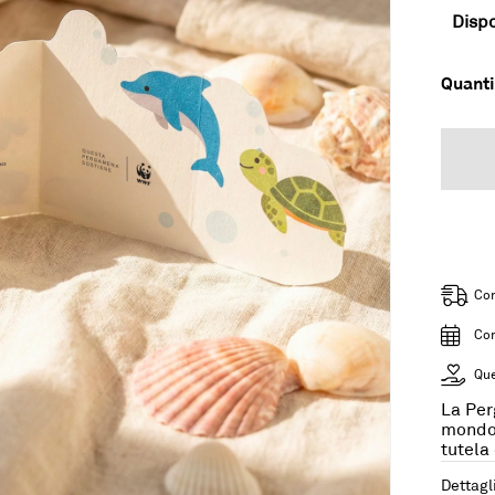
Dispo
Quanti
Con
Con
Que
La Per
mondo 
tutela
Dettagl