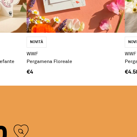
NOVITÀ
NOVI
WWF
WWF
lefante
Pergamena Floreale
Perg
€4
€4.5
3