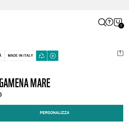
0
À
MADE IN ITALY
GAMENA MARE
0
PERSONALIZZA