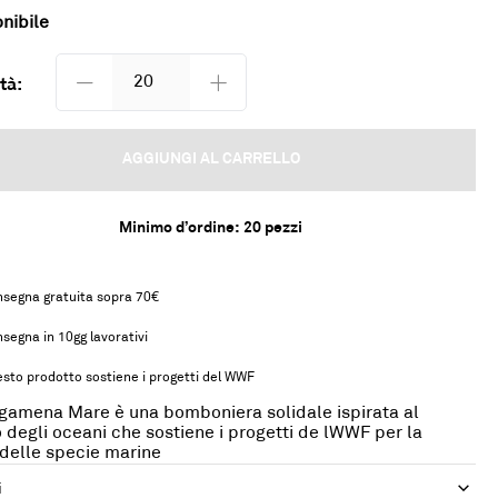
nibile
tà:
AGGIUNGI AL CARRELLO
Minimo d’ordine:
20
pezzi
segna gratuita sopra 70€
segna in 10gg lavorativi
sto prodotto sostiene i progetti del WWF
gamena Mare è una bomboniera solidale ispirata al
degli oceani che sostiene i progetti de lWWF per la
 delle specie marine
i