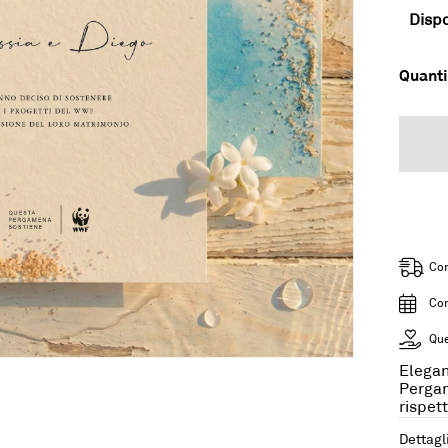
Dispo
Quanti
Con
Con
Que
Elegan
Pergam
rispet
Dettagl