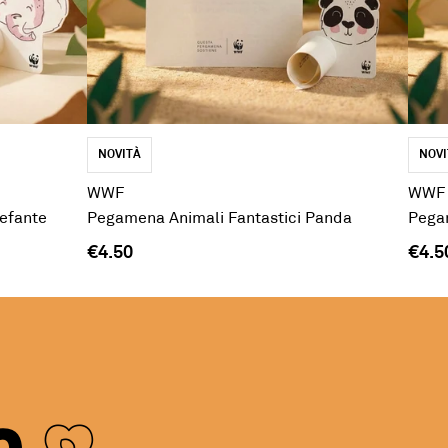
NOVITÀ
NOVI
WWF
WWF
lefante
Pegamena Animali Fantastici Panda
Pegam
€4.50
€4.5