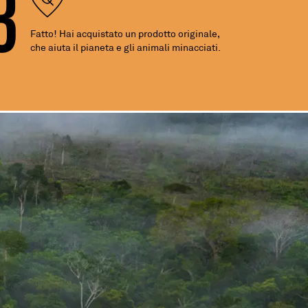
3
Fatto! Hai acquistato un prodotto originale,
che aiuta il pianeta e gli animali minacciati.