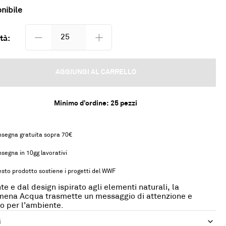
nibile
tà:
AGGIUNGI AL CARRELLO
Minimo d’ordine:
25
pezzi
segna gratuita sopra 70€
segna in 10gg lavorativi
sto prodotto sostiene i progetti del WWF
te e dal design ispirato agli elementi naturali, la
ena Acqua trasmette un messaggio di attenzione e
to per l’ambiente.
i