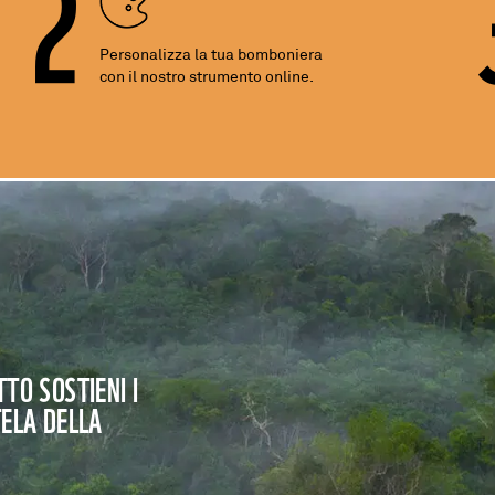
2
Personalizza la tua bomboniera
con il nostro strumento online.
TO SOSTIENI I
TELA DELLA