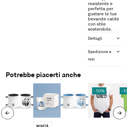
resistente e
perfetta per
gustare le tue
bevande calde
con stile
sostenibile.
Dettagli
Spedizione e 
resi
Potrebbe piacerti anche
-10%
-1
NOVITÀ