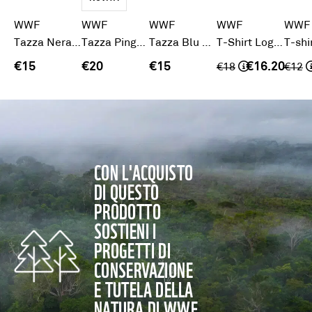
WWF
WWF
WWF
WWF
WWF
Tazza Nera WWF
Tazza Pinguino
Tazza Blu WWF
T-Shirt Logo 1961
€15
€20
€15
€16.20
€
18
€
12
CON L'ACQUISTO
DI QUESTO
PRODOTTO
SOSTIENI I
PROGETTI DI
CONSERVAZIONE
E TUTELA DELLA
NATURA DI WWF