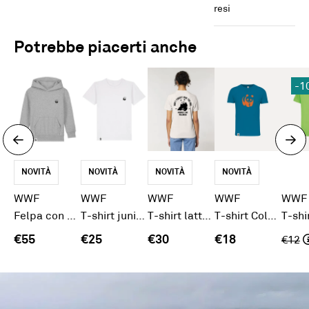
resi
Potrebbe piacerti anche
-1
NOVITÀ
NOVITÀ
NOVITÀ
NOVITÀ
WWF
WWF
WWF
WWF
WWF
Felpa con cappuccio Junior grigia
T-shirt junior bianca
T-shirt latte Panda
T-shirt Colorblock Junior Panda Blu
€55
€25
€30
€18
€
12