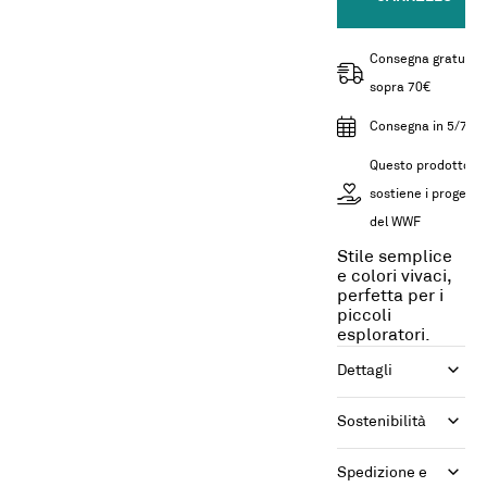
Consegna gratuita
sopra 70€
Consegna in 5/7gg
Questo prodotto
sostiene i progetti
del WWF
Stile semplice
e colori vivaci,
perfetta per i
piccoli
esploratori.
Dettagli
Sostenibilità
Spedizione e 