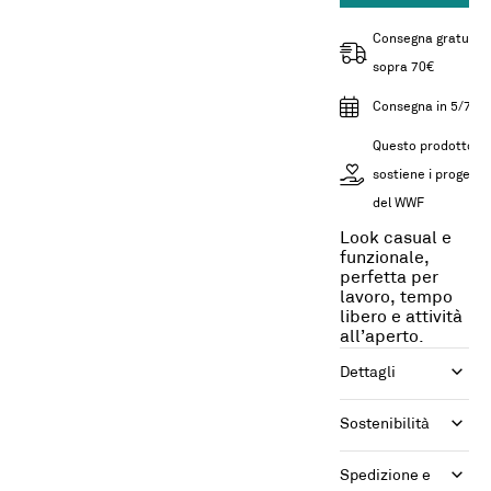
Consegna gratuita
sopra 70€
Consegna in 5/7gg
Questo prodotto
sostiene i progetti
del WWF
Look casual e
funzionale,
perfetta per
lavoro, tempo
libero e attività
all’aperto.
Dettagli
Sostenibilità
Spedizione e 