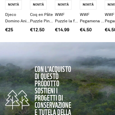
NOVITÀ
NOVITÀ
NOVITÀ
NOVITÀ
NOVI
Djeco
Coq en Pâte
WWF
WWF
WWF
Domino Animali del Bosco
Puzzle Pinguino
Puzzle la famiglia dei pinguini
Pegamena Animali Fantastici Panda
€25
€12.50
€14.99
€4.50
€4.5
CON L'ACQUISTO
DI QUESTO
PRODOTTO
SOSTIENI I
PROGETTI DI
CONSERVAZIONE
E TUTELA DELLA