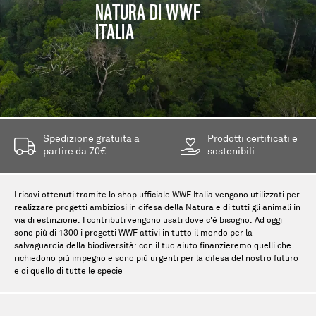
NATURA DI WWF
ITALIA
Spedizione gratuita a
Prodotti certificati e
partire da 70€
sostenibili
I ricavi ottenuti tramite lo shop ufficiale WWF Italia vengono utilizzati per
realizzare progetti ambiziosi in difesa della Natura e di tutti gli animali in
via di estinzione. I contributi vengono usati dove c'è bisogno. Ad oggi
sono più di 1300 i progetti WWF attivi in tutto il mondo per la
salvaguardia della biodiversità: con il tuo aiuto finanzieremo quelli che
richiedono più impegno e sono più urgenti per la difesa del nostro futuro
e di quello di tutte le specie