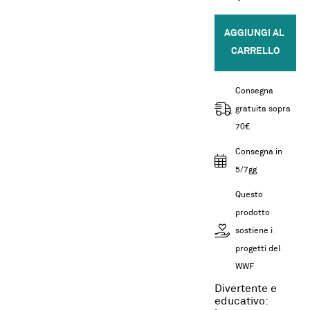
AGGIUNGI AL 
CARRELLO
Consegna
gratuita sopra
70€
Consegna in
5/7gg
Questo
prodotto
sostiene i
progetti del
WWF
Divertente e
educativo: