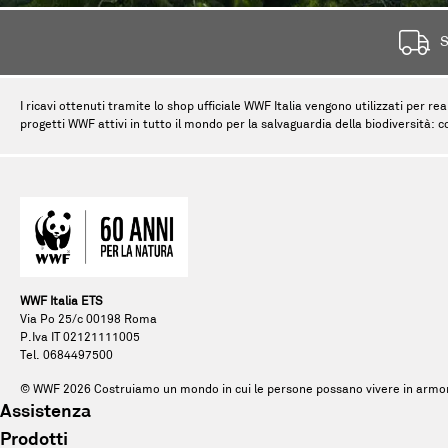
S
I ricavi ottenuti tramite lo shop ufficiale WWF Italia vengono utilizzati per rea
progetti WWF attivi in tutto il mondo per la salvaguardia della biodiversità: c
WWF Italia ETS
Via Po 25/c 00198 Roma
P.Iva IT 02121111005
Tel. 0684497500
© WWF
2026
Costruiamo un mondo in cui le persone possano vivere in armon
Assistenza
Prodotti
Tel. 0684497500