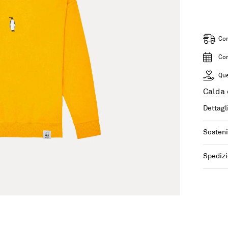
Con
Con
Que
Calda 
Dettagl
Sosteni
Spedizi