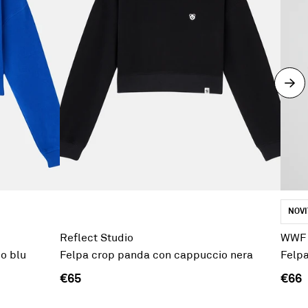
NOVI
Reflect Studio
WWF
o blu
Felpa crop panda con cappuccio nera
Felp
€65
€66