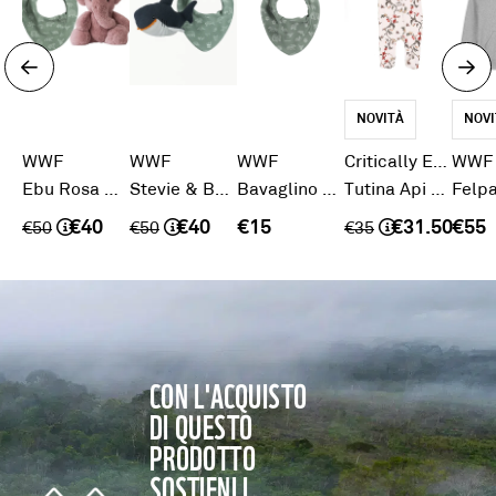
NOVITÀ
NOVI
WWF
WWF
WWF
Critically Endangered
WWF
Ebu Rosa & Bandana Gift Set
Stevie & Bandana Gift Set
Bavaglino Bandana Bambino
Tutina Api 0-3 mesi
€40
€40
€15
€31.50
€55
€
50
€
50
€
35
CON L'ACQUISTO
DI QUESTO
PRODOTTO
SOSTIENI I