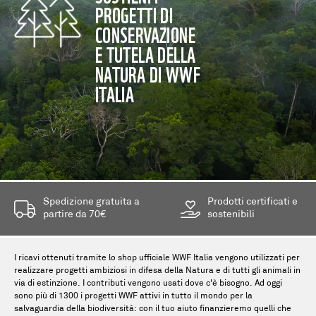
PROGETTI DI
CONSERVAZIONE
E TUTELA DELLA
NATURA DI WWF
ITALIA
Spedizione gratuita a
Prodotti certificati e
partire da 70€
sostenibili
I ricavi ottenuti tramite lo shop ufficiale WWF Italia vengono utilizzati per
realizzare progetti ambiziosi in difesa della Natura e di tutti gli animali in
via di estinzione. I contributi vengono usati dove c'è bisogno. Ad oggi
sono più di 1300 i progetti WWF attivi in tutto il mondo per la
salvaguardia della biodiversità: con il tuo aiuto finanzieremo quelli che