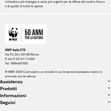
richiedono più impegno e sono più urgenti per la difesa del nostro futuro
e di quello di tutte le specie
WWF Italia ETS
Via Po 25/c 00198 Roma
P.Iva IT 02121111005
Tel. 0684497500
© WWF
2026
Costruiamo un mondo in cui le persone possano vivere in
armonia con la natura
Assistenza
Prodotti
Tel. 0684497500
Informazioni
Abbigliamento
E-mail: pandagift@wwf.it
Seguici
Chi siamo
Accessori
Facebook
Sostenibilità