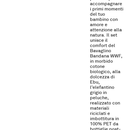
accompagnare
i primi momenti
del tuo
bambino con
amore e
attenzione alla
natura. Il set
unisce il
comfort del
Bavaglino
Bandana WWF,
in morbido
cotone
biologico, alla
dolcezza di
Ebu,
l’elefantino
grigio in
peluche,
realizzato con
materiali
riciclati e
imbottitura in
100% PET da
bottiglie post-