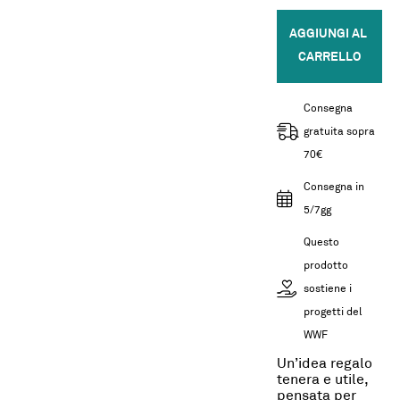
AGGIUNGI AL 
CARRELLO
Consegna
gratuita sopra
70€
Consegna in
5/7gg
Questo
prodotto
sostiene i
progetti del
WWF
Un’idea regalo
tenera e utile,
pensata per