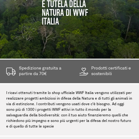
E TUTELA DELLA
NATURA DI WWF
ITALIA
Spedizione gratuita a
Prodotti certificati e
partire da 70€
sostenibili
I ricavi ottenuti tramite lo shop ufficiale WWF Italia vengono utilizzati per
realizzare progetti ambiziosi in difesa della Natura e di tutti gli animali in
via di estinzione. I contributi vengono usati dove c'è bisogno. Ad oggi
sono più di 1300 i progetti WWF attivi in tutto il mondo per la
salvaguardia della biodiversità: con il tuo aiuto finanzieremo quelli che
richiedono più impegno e sono più urgenti per la difesa del nostro futuro
e di quello di tutte le specie