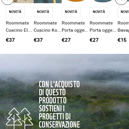
NOVITÀ
NOVITÀ
NOVITÀ
NOVITÀ
NOVI
Roommate
Roommate
Roommate
Roommate
Roo
Cuscino Elefante
Cuscino Koala
Porta oggetti Leone
Porta oggetti Elefante
€37
€37
€27
€27
€15
CON L'ACQUISTO
DI QUESTO
PRODOTTO
SOSTIENI I
PROGETTI DI
CONSERVAZIONE