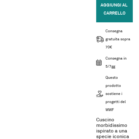
AGGIUNGI AL 
CARRELLO
Consegna
gratuita sopra
70€
Consegna in
5/7gg
Questo
prodotto
sostiene i
progetti del
WWF
Cuscino
morbidissimo
ispirato a una
specie iconica