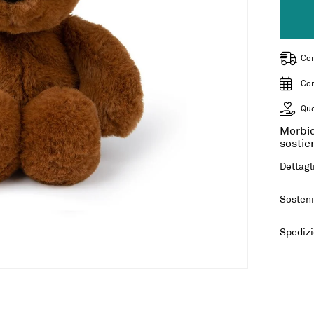
Con
Con
Que
Morbid
sostie
Dettagl
Sosteni
Spedizi