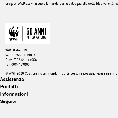
progetti WWF attivi in tutto il mondo per la salvaguardia della biodiversità: c
WWF Italia ETS
Via Po 25/c 00198 Roma
P.Iva IT 02121111005
Tel. 0684497500
© WWF
2026
Costruiamo un mondo in cui le persone possano vivere in armon
Assistenza
Prodotti
Tel. 0684497500
Informazioni
Abbigliamento
E-mail: pandagift@wwf.it
Seguici
Chi siamo
Accessori
Facebook
Sostenibilità
Peluche
Instagram