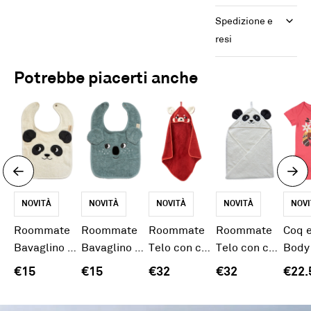
Spedizione e 
resi
Potrebbe piacerti anche
NOVITÀ
NOVITÀ
NOVITÀ
NOVITÀ
NOVI
Roommate
Roommate
Roommate
Roommate
Coq 
Bavaglino Panda
Bavaglino Koala
Telo con cappuccio Panda Rosso
Telo con cappuccio Panda
€15
€15
€32
€32
€22.