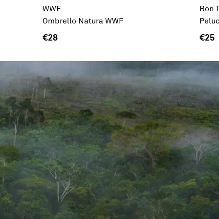
WWF
Bon 
Ombrello Natura WWF
Peluc
€28
€25