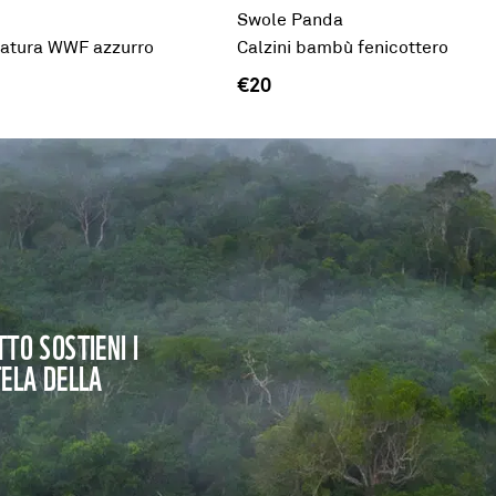
Swole Panda
atura WWF azzurro
Calzini bambù fenicottero
€20
TO SOSTIENI I
TELA DELLA