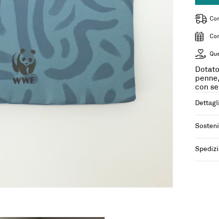
Con
Con
Que
Dotato
penne,
con se
Dettagl
Sosteni
Spedizi