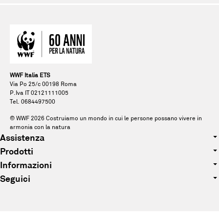
WWF Italia ETS
Via Po 25/c 00198 Roma
P.Iva IT 02121111005
Tel. 0684497500
© WWF
2026
Costruiamo un mondo in cui le persone possano vivere in
armonia con la natura
Assistenza
Prodotti
Tel. 0684497500
Informazioni
Abbigliamento
E-mail: pandagift@wwf.it
Seguici
Chi siamo
Accessori
Facebook
Sostenibilità
Peluche
Instagram
Blog
Bomboniere