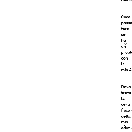
dell’
Cosa
poss
fare
se
ho
un
prob
con
la
mia 
Dove
trovo
la
certi
fiscal
della
mia
adozi