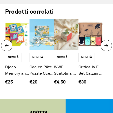
Prodotti correlati
NOVITÀ
NOVITÀ
NOVITÀ
NOVITÀ
Djeco
Coq en Pâte
WWF
Critically Endangered
Memory animali selvaggi
Puzzle Oceano
Scatolina Mare Tartaruga
Set Calzini Bimbo Oceano
€25
€20
€4.50
€30
ADOTTA