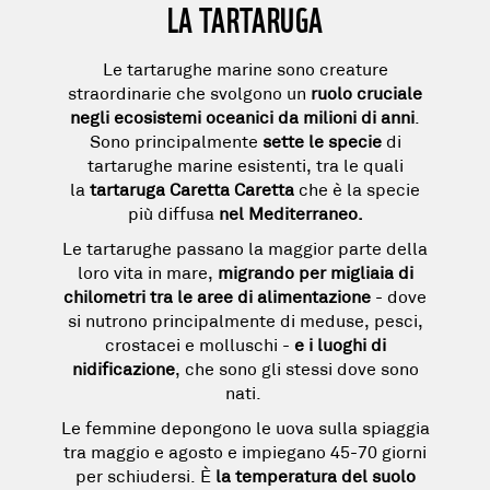
LA TARTARUGA
Le
tartarughe marine
sono creature
straordinarie che svolgono un
ruolo cruciale
negli ecosistemi oceanici da milioni di anni
.
Sono principalmente
sette le specie
di
tartarughe marine esistenti, tra le quali
la
tartaruga Caretta Caretta
che è la specie
più diffusa
nel Mediterraneo.
Le tartarughe passano la maggior parte della
loro vita in mare,
migrando per migliaia di
chilometri tra le aree di alimentazione
- dove
si nutrono principalmente di meduse, pesci,
crostacei e molluschi -
e i luoghi di
nidificazione
, che sono gli stessi dove sono
nati.
Le femmine depongono le uova sulla spiaggia
tra maggio e agosto e impiegano 45-70 giorni
per schiudersi. È
la temperatura del suolo