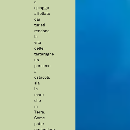
e
spiagge
affollate
dai
turisti
rendono
la
vita
delle
tartarughe
un
percorso
a
ostacoli,
sia
in
mare
che
in
Terra.
Come
poter
proteggere