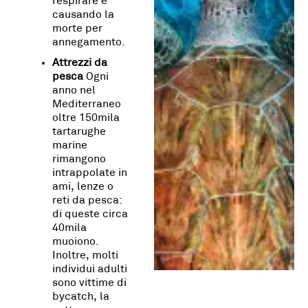
respirare e
causando la
morte per
annegamento.
Attrezzi da
pesca
Ogni
anno nel
Mediterraneo
oltre 150mila
tartarughe
marine
rimangono
intrappolate in
ami, lenze o
reti da pesca:
di queste circa
40mila
muoiono.
Inoltre, molti
individui adulti
sono vittime di
bycatch, la