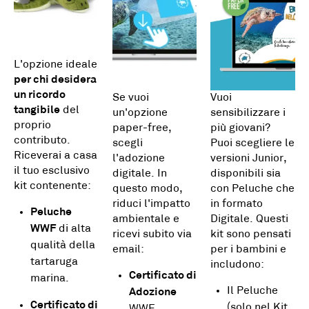
L'opzione ideale
per chi desidera
un ricordo
Se vuoi
Vuoi
tangibile
del
un'opzione
sensibilizzare i
proprio
paper-free,
più giovani?
contributo.
scegli
Puoi scegliere le
Riceverai a casa
l'adozione
versioni Junior,
il tuo esclusivo
digitale. In
disponibili sia
kit contenente:
questo modo,
con Peluche che
riduci l'impatto
in formato
Peluche
ambientale e
Digitale. Questi
WWF
di alta
ricevi subito via
kit sono pensati
qualità della
email:
per i bambini e
tartaruga
includono:
Certificato di
marina.
Il Peluche
Adozione
Certificato di
(solo nel Kit