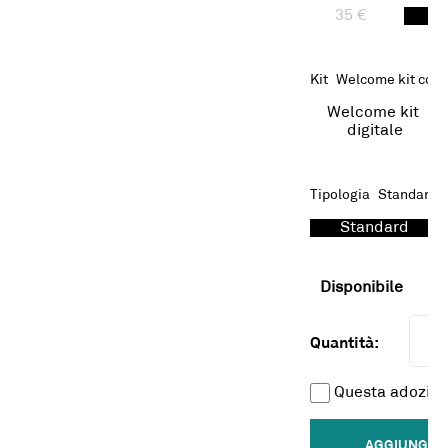
35 €
65
Kit
Welcome kit con 
Welcome kit 
digitale
Tipologia
Standard
Standard
Disponibile
Quantità:
Questa adozion
AGGIUNGI A