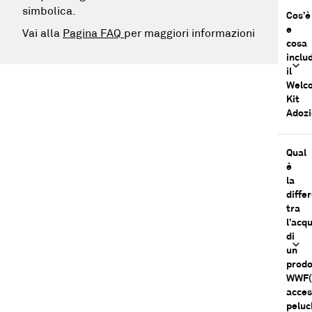
simbolica.
Cos’è
e
Vai alla
Pagina FAQ
per maggiori informazioni
cosa
inclu
il
Welc
Kit
Adoz
Qual
è
la
diffe
tra
l’acq
di
un
prodo
WWF(
acces
peluc