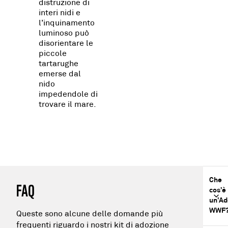
distruzione di
interi nidi e
l’inquinamento
luminoso può
disorientare le
piccole
tartarughe
emerse dal
nido
impedendole di
trovare il mare.
Che
FAQ
cos’è
un’Ad
WWF
Queste sono alcune delle domande più
frequenti riguardo i nostri kit di adozione