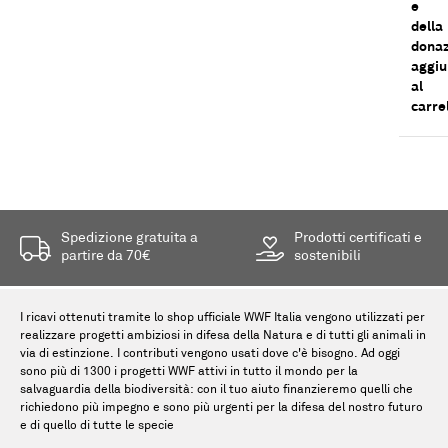
e
della
dona
aggiu
al
carre
Spedizione gratuita a
Prodotti certificati e
partire da 70€
sostenibili
I ricavi ottenuti tramite lo shop ufficiale WWF Italia vengono utilizzati per
realizzare progetti ambiziosi in difesa della Natura e di tutti gli animali in
via di estinzione. I contributi vengono usati dove c'è bisogno. Ad oggi
sono più di 1300 i progetti WWF attivi in tutto il mondo per la
salvaguardia della biodiversità: con il tuo aiuto finanzieremo quelli che
richiedono più impegno e sono più urgenti per la difesa del nostro futuro
e di quello di tutte le specie