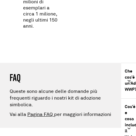
milioni di
esemplari a
circa 1 milione,
negli ultimi 150
anni.
Che
FAQ
cos’è
un’Ad
WWF
Queste sono alcune delle domande più
frequenti riguardo i nostri kit di adozione
simbolica.
Cos’è
e
Vai alla
Pagina FAQ
per maggiori informazioni
cosa
inclu
il