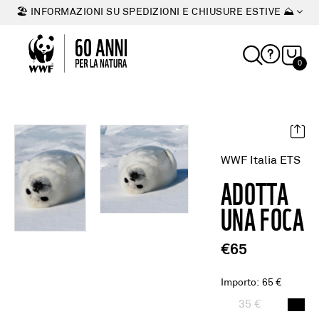
🏖 INFORMAZIONI SU SPEDIZIONI E CHIUSURE ESTIVE ⛰
0
WWF Italia ETS
ADOTTA
UNA FOCA
€65
Importo
:
65 €
35 €
65