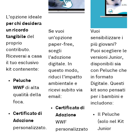
L'opzione ideale
per chi desidera
un ricordo
Se vuoi
Vuoi
tangibile
del
un'opzione
sensibilizzare i
proprio
paper-free,
più giovani?
contributo.
scegli
Puoi scegliere le
Riceverai a casa
l'adozione
versioni Junior,
il tuo esclusivo
digitale. In
disponibili sia
kit contenente:
questo modo,
con Peluche che
riduci l'impatto
in formato
Peluche
ambientale e
Digitale. Questi
WWF
di alta
ricevi subito via
kit sono pensati
qualità della
email:
per i bambini e
foca.
includono:
Certificato di
Certificato di
Il Peluche
Adozione
Adozione
(solo nel Kit
WWF
personalizzato.
Junior
personalizzato