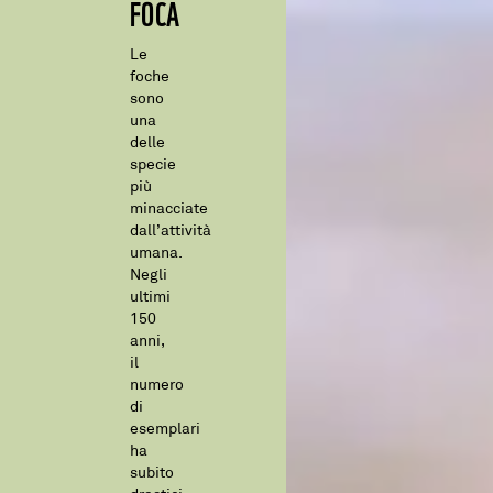
FOCA
Le
foche
sono
una
delle
specie
più
minacciate
dall’attività
umana.
Negli
ultimi
150
anni,
il
numero
di
esemplari
ha
subito