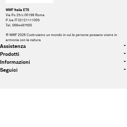
WWF Italia ETS
Via Po 25/c 00198 Roma
P.Iva IT 02121111005
Tel. 0684497500
© WWF
2026
Costruiamo un mondo in cui le persone possano vivere in
armonia con la natura
Assistenza
Prodotti
Tel. 0684497500
Informazioni
Abbigliamento
E-mail: pandagift@wwf.it
Seguici
Chi siamo
Accessori
Facebook
Sostenibilità
Peluche
Instagram
Blog
Bomboniere
Tik Tok
FAQ
Junior
Pinterest
Contattaci
YouTube
Privacy Policy
Condizioni generali di vendita