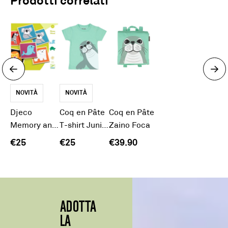
Prodotti correlati
NOVITÀ
NOVITÀ
Djeco
Coq en Pâte
Coq en Pâte
Memory animali selvaggi
T-shirt Junior Foca
Zaino Foca
€25
€25
€39.90
ADOTTA
LA