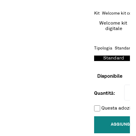
Kit
Welcome kit con 
Welcome kit 
digitale
Tipologia
Standard
Standard
Disponibile
Quantità:
Questa adozion
AGGIUNGI A