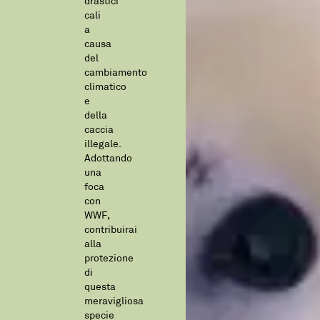
drastici
cali
a
causa
del
cambiamento
climatico
e
della
caccia
illegale.
Adottando
una
foca
con
WWF,
contribuirai
alla
protezione
di
questa
meravigliosa
specie