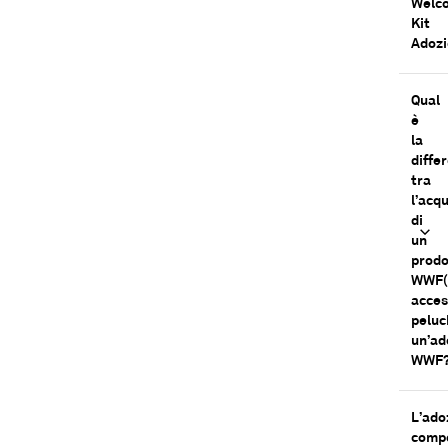
Welc
Kit
Adoz
Qual
è
la
diffe
tra
l’acq
di
un
prodo
WWF(
acces
peluc
un’ad
WWF
L’ado
comp