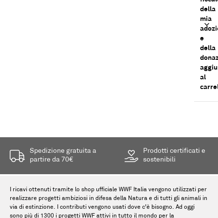
della
mia
adozi
e
della
dona
aggiu
al
carre
Spedizione gratuita a
Prodotti certificati e
partire da 70€
sostenibili
I ricavi ottenuti tramite lo shop ufficiale WWF Italia vengono utilizzati per
realizzare progetti ambiziosi in difesa della Natura e di tutti gli animali in
via di estinzione. I contributi vengono usati dove c'è bisogno. Ad oggi
sono più di 1300 i progetti WWF attivi in tutto il mondo per la