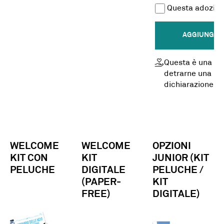
Questa adozion
AGGIUNGI A
Questa è una do
detrarne una par
dichiarazione
WELCOME
WELCOME
OPZIONI
KIT CON
KIT
JUNIOR (KIT
PELUCHE
DIGITALE
PELUCHE /
(PAPER-
KIT
FREE)
DIGITALE)