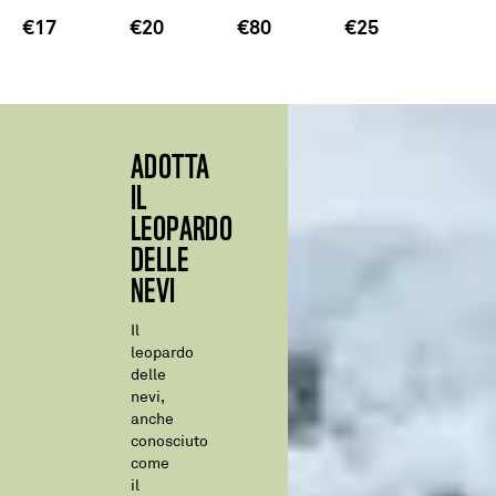
€17
€20
€80
€25
ADOTTA
IL
LEOPARDO
DELLE
NEVI
Il
leopardo
delle
nevi,
anche
conosciuto
come
il