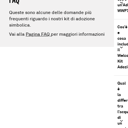
un’Ad
WWF
Queste sono alcune delle domande più
frequenti riguardo i nostri kit di adozione
simbolica.
Cos’è
e
Vai alla
Pagina FAQ
per maggiori informazioni
cosa
inclu
il
Welc
Kit
Adoz
Qual
è
la
diffe
tra
l’acq
di
un