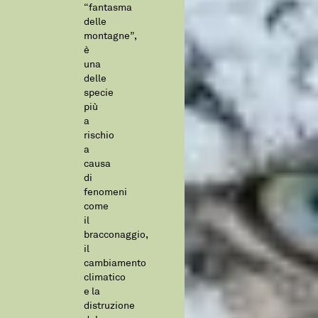
“fantasma
delle
montagne”,
è
una
delle
specie
più
a
rischio
a
causa
di
fenomeni
come
il
bracconaggio,
il
cambiamento
climatico
e la
distruzione