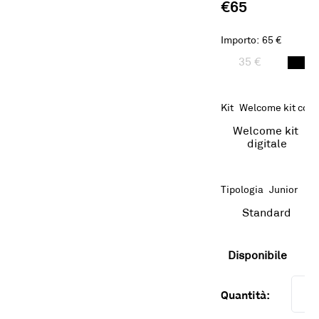
€65
Importo
:
65 €
35 €
65
Kit
Welcome kit con 
Welcome kit 
digitale
Tipologia
Junior
Standard
Disponibile
Quantità: