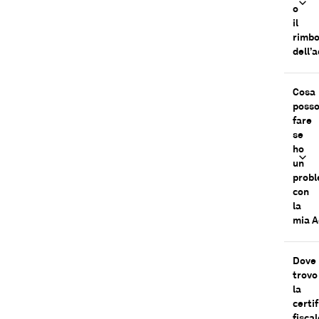
o
il
rimbo
dell’
Cosa
poss
fare
se
ho
un
prob
con
la
mia 
Dove
trovo
la
certi
fiscal