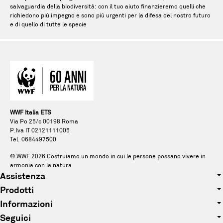
salvaguardia della biodiversità: con il tuo aiuto finanzieremo quelli che
richiedono più impegno e sono più urgenti per la difesa del nostro futuro
e di quello di tutte le specie
WWF Italia ETS
Via Po 25/c 00198 Roma
P.Iva IT 02121111005
Tel. 0684497500
© WWF
2026
Costruiamo un mondo in cui le persone possano vivere in
armonia con la natura
Assistenza
Prodotti
Tel. 0684497500
Informazioni
Abbigliamento
E-mail: pandagift@wwf.it
Seguici
Chi siamo
Accessori