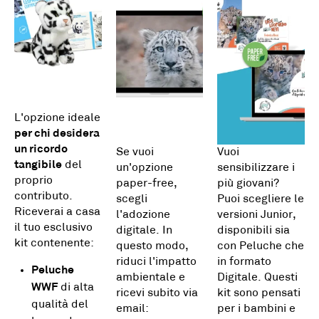
L'opzione ideale
per chi desidera
un ricordo
Se vuoi
Vuoi
tangibile
del
un'opzione
sensibilizzare i
proprio
paper-free,
più giovani?
contributo.
scegli
Puoi scegliere le
Riceverai a casa
l'adozione
versioni Junior,
il tuo esclusivo
digitale. In
disponibili sia
kit contenente:
questo modo,
con Peluche che
riduci l'impatto
in formato
Peluche
ambientale e
Digitale. Questi
WWF
di alta
ricevi subito via
kit sono pensati
qualità del
email:
per i bambini e