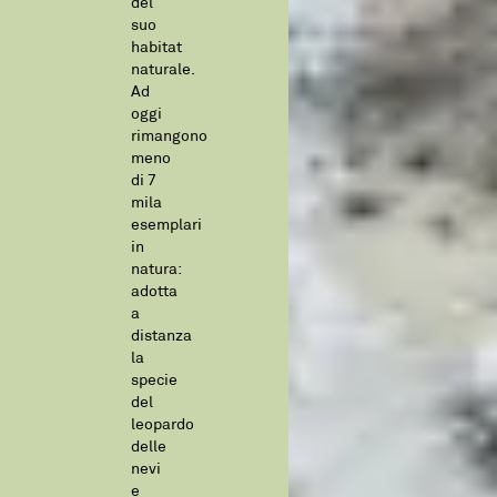
del
suo
habitat
naturale.
Ad
oggi
rimangono
meno
di 7
mila
esemplari
in
natura:
adotta
a
distanza
la
specie
del
leopardo
delle
nevi
e