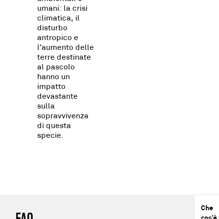
umani: la crisi
climatica, il
disturbo
antropico e
l’aumento delle
terre destinate
al pascolo
hanno un
impatto
devastante
sulla
sopravvivenza
di questa
specie.
Che
FAQ
cos’è