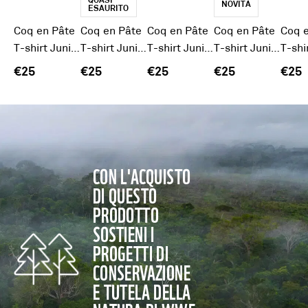
QUASI
NOVITÀ
ESAURITO
Coq en Pâte
Coq en Pâte
Coq en Pâte
Coq en Pâte
Coq 
T-shirt Junior Panda
T-shirt Junior Koala
T-shirt Junior Balena
T-shirt Junior Foca
€25
€25
€25
€25
€25
CON L'ACQUISTO
DI QUESTO
PRODOTTO
SOSTIENI I
PROGETTI DI
CONSERVAZIONE
E TUTELA DELLA