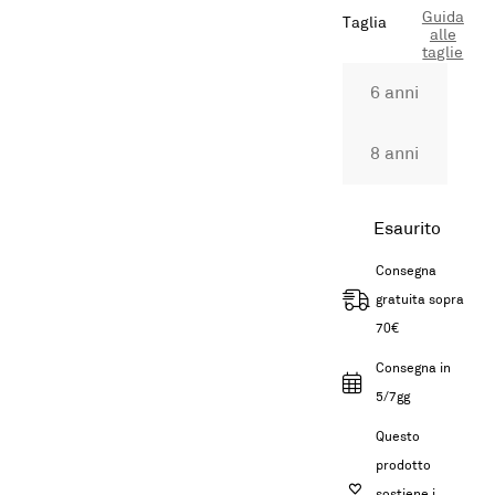
Guida
Taglia
alle
taglie
6 anni
8 anni
Esaurito
Consegna
gratuita sopra
70€
Consegna in
5/7gg
Questo
prodotto