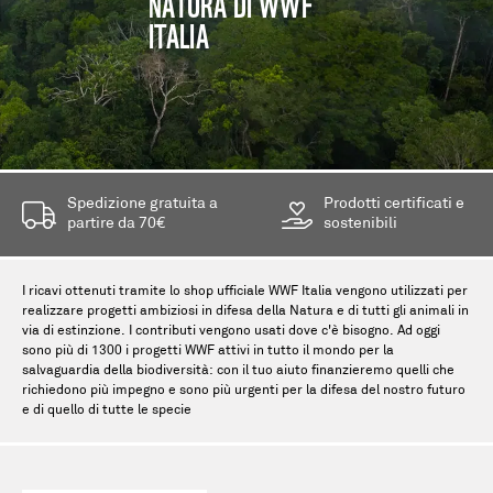
NATURA DI WWF
ITALIA
Spedizione gratuita a
Prodotti certificati e
partire da 70€
sostenibili
I ricavi ottenuti tramite lo shop ufficiale WWF Italia vengono utilizzati per
realizzare progetti ambiziosi in difesa della Natura e di tutti gli animali in
via di estinzione. I contributi vengono usati dove c'è bisogno. Ad oggi
sono più di 1300 i progetti WWF attivi in tutto il mondo per la
salvaguardia della biodiversità: con il tuo aiuto finanzieremo quelli che
richiedono più impegno e sono più urgenti per la difesa del nostro futuro
e di quello di tutte le specie