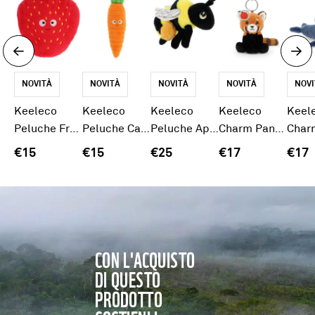
NOVITÀ
NOVITÀ
NOVITÀ
NOVITÀ
NOVI
Keeleco
Keeleco
Keeleco
Keeleco
Keel
Peluche Fragola 18CM
Peluche Carota 18CM
Peluche Ape 21CM
Charm Panda Rosso 12CM
€15
€15
€25
€17
€17
CON L'ACQUISTO
DI QUESTO
PRODOTTO