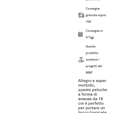
Consegna
gratuita sopra
70€
Consegna in
5/7gg
Questo
prodotto
sostiene i
progetti del
WWF
Allegro e super
morbido,
questo peluche
a forma di
ananas da 18
cm è perfetto
per portare un
tocco tropicale