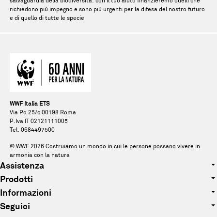
salvaguardia della biodiversità: con il tuo aiuto finanzieremo quelli che
richiedono più impegno e sono più urgenti per la difesa del nostro futuro
e di quello di tutte le specie
WWF Italia ETS
Via Po 25/c 00198 Roma
P.Iva IT 02121111005
Tel. 0684497500
© WWF
2026
Costruiamo un mondo in cui le persone possano vivere in
armonia con la natura
Assistenza
Prodotti
Tel. 0684497500
Informazioni
Abbigliamento
E-mail: pandagift@wwf.it
Seguici
Chi siamo
Accessori