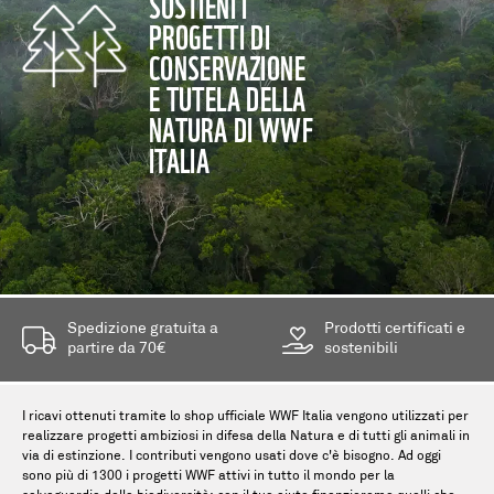
SOSTIENI I
PROGETTI DI
CONSERVAZIONE
E TUTELA DELLA
NATURA DI WWF
ITALIA
Spedizione gratuita a
Prodotti certificati e
partire da 70€
sostenibili
I ricavi ottenuti tramite lo shop ufficiale WWF Italia vengono utilizzati per
realizzare progetti ambiziosi in difesa della Natura e di tutti gli animali in
via di estinzione. I contributi vengono usati dove c'è bisogno. Ad oggi
sono più di 1300 i progetti WWF attivi in tutto il mondo per la