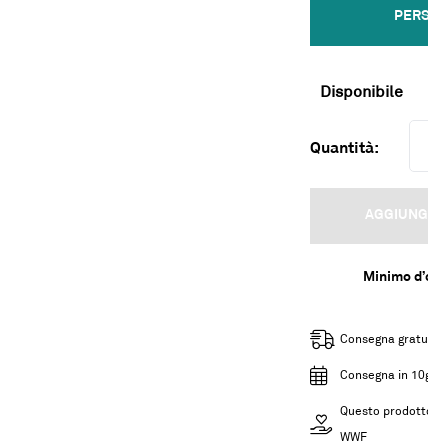
PERSON
Disponibile
Quantità:
AGGIUNGI A
Minimo d’ord
Consegna gratuita 
Consegna in 10gg la
Questo prodotto sos
WWF