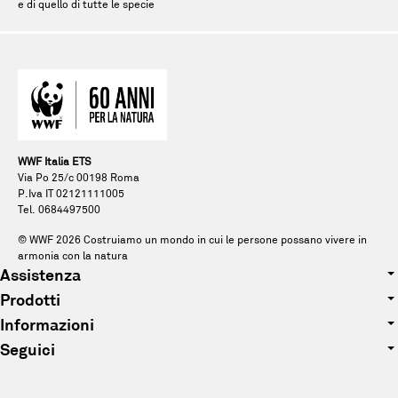
e di quello di tutte le specie
WWF Italia ETS
Via Po 25/c 00198 Roma
P.Iva IT 02121111005
Tel. 0684497500
© WWF
2026
Costruiamo un mondo in cui le persone possano vivere in
armonia con la natura
Assistenza
Prodotti
Tel. 0684497500
Informazioni
Abbigliamento
E-mail: pandagift@wwf.it
Seguici
Chi siamo
Accessori
Facebook
Sostenibilità
Peluche