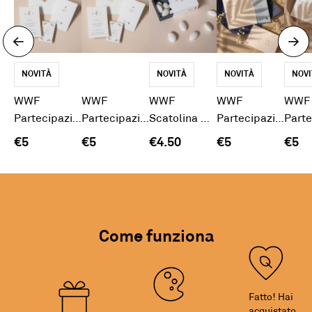
NOVITÀ
NOVITÀ
NOVITÀ
NOVI
WWF
WWF
WWF
WWF
WWF
Partecipazione Oasi WWF Lago di Burano
Partecipazione Oasi WWF Bosco di Vanzago
Scatolina Oasi WWF
Partecipazione Onda
€5
€5
€4.50
€5
€5
Come funziona
Fatto! Hai
acquistato