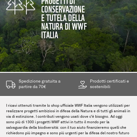
CONSERVAZIONE
E TUTELA DELLA
NATURA DI WWF
ITALIA
Spedizione gratuita a
Prodotti certificati e
partire da 70€
sostenibili
I ricavi ottenuti tramite lo shop ufficiale WWF Italia vengono utilizzati per
realizzare progetti ambiziosi in difesa della Natura e di tutti gli animali in
via di estinzione. I contributi vengono usati dove c'è bisogno. Ad oggi
sono più di 1300 i progetti WWF attivi in tutto il mondo per la
salvaguardia della biodiversità: con il tuo aiuto finanzieremo quelli che
richiedono più impegno e sono più urgenti per la difesa del nostro futuro