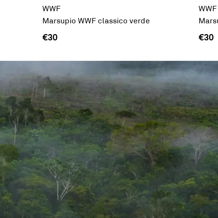
WWF
WWF
Marsupio WWF classico verde
Mars
€30
€30