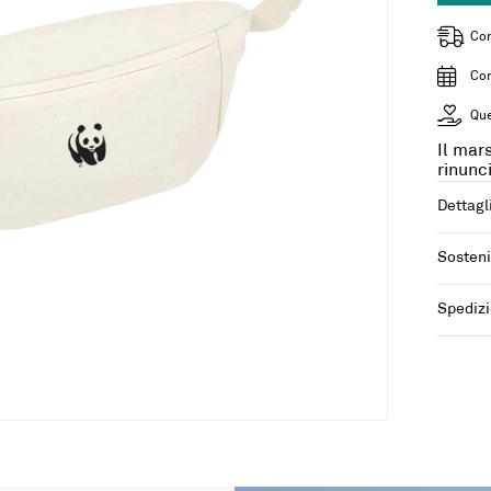
Con
Con
Que
Il mar
rinunci
Dettagl
Sosteni
Spedizi