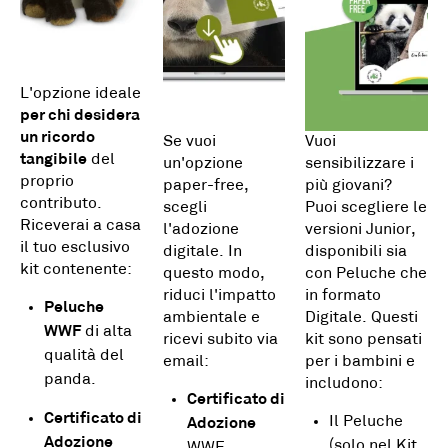
L'opzione ideale
per chi desidera
un ricordo
Se vuoi
Vuoi
tangibile
del
un'opzione
sensibilizzare i
proprio
paper-free,
più giovani?
contributo.
scegli
Puoi scegliere le
Riceverai a casa
l'adozione
versioni Junior,
il tuo esclusivo
digitale. In
disponibili sia
kit contenente:
questo modo,
con Peluche che
riduci l'impatto
in formato
Peluche
ambientale e
Digitale. Questi
WWF
di alta
ricevi subito via
kit sono pensati
qualità del
email:
per i bambini e
panda.
includono:
Certificato di
Certificato di
Il Peluche
Adozione
Adozione
(solo nel Kit