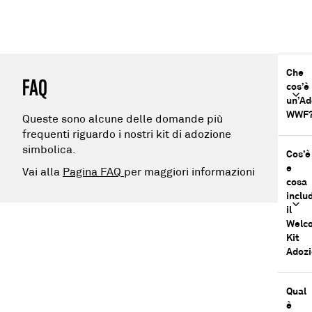
Che
FAQ
cos’è
un’Ad
WWF
Queste sono alcune delle domande più
frequenti riguardo i nostri kit di adozione
simbolica.
Cos’è
e
Vai alla
Pagina FAQ
per maggiori informazioni
cosa
inclu
il
Welc
Kit
Adoz
Qual
è