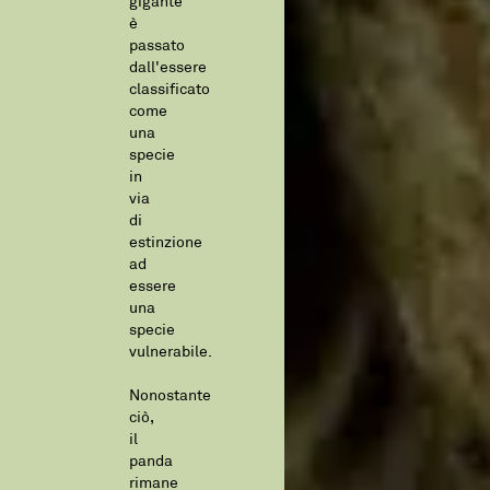
gigante
è
passato
dall'essere
classificato
come
una
specie
in
via
di
estinzione
ad
essere
una
specie
vulnerabile.
Nonostante
ciò,
il
panda
rimane