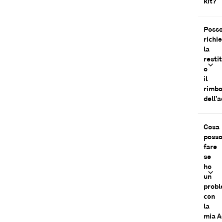
kit?
Poss
richi
la
resti
o
il
rimbo
dell’
Cosa
poss
fare
se
ho
un
prob
con
la
mia 