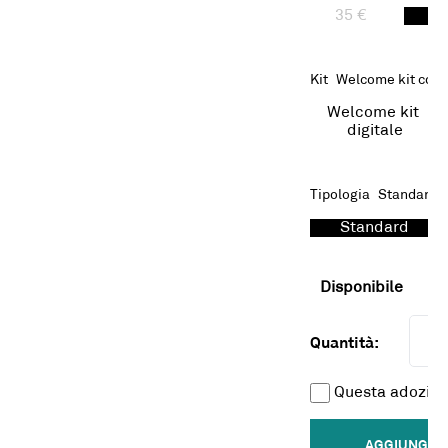
35 €
65
Kit
Welcome kit con 
Welcome kit 
digitale
Tipologia
Standard
Standard
Disponibile
Quantità:
Questa adozion
AGGIUNGI A