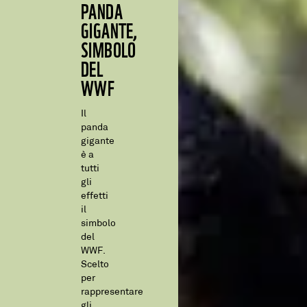
PANDA
GIGANTE,
SIMBOLO
DEL
WWF
Il
panda
gigante
è a
tutti
gli
effetti
il
simbolo
del
WWF.
Scelto
per
rappresentare
gli