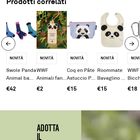
Prodotti correlati
NOVITÀ
NOVITÀ
NOVITÀ
NOVITÀ
NOVI
Swole Panda
WWF
Coq en Pâte
Roommate
WWF
Animal bambù Gift Box uomo
Animali fantastici Tag Panda
Astuccio Panda
Bavaglino Panda
€42
€2
€15
€15
€18
ADOTTA
IL