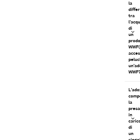
la
diffe
tra
l’acq
di
un
prodo
WWF(
acces
peluc
un’ad
WWF
L’ado
comp
la
presa
in
caric
di
un