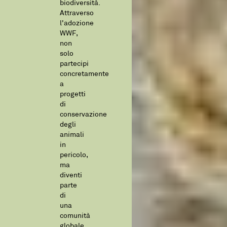
biodiversità.
Attraverso
l'adozione
WWF,
non
solo
partecipi
concretamente
a
progetti
di
conservazione
degli
animali
in
pericolo,
ma
diventi
parte
di
una
comunità
globale