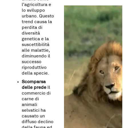
l'agricoltura e
lo sviluppo
urbano. Questo
trend causa la
perdita di
diversità
genetica e la
suscettibilità
alle malattie,
diminuendo il
successo
riproduttivo
della specie.
Scomparsa
delle prede
Il
commercio di
carne di
animali
selvatici ha
causato un
diffuso declino
della fauna ed