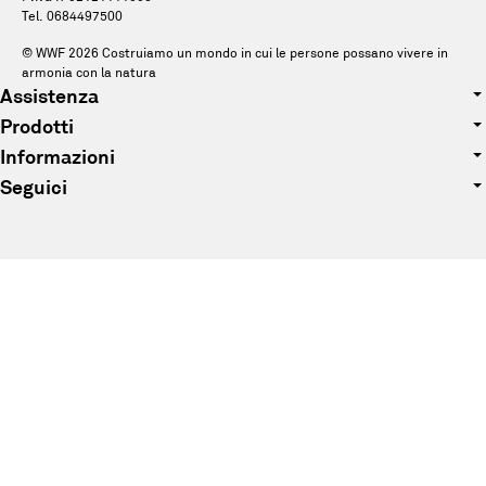
Tel. 0684497500
© WWF
2026
Costruiamo un mondo in cui le persone possano vivere in
armonia con la natura
Assistenza
Prodotti
Tel. 0684497500
Informazioni
Abbigliamento
E-mail: pandagift@wwf.it
Seguici
Chi siamo
Accessori
Facebook
Sostenibilità
Peluche
Instagram
Blog
Bomboniere
Tik Tok
FAQ
Junior
Pinterest
Contattaci
YouTube
Privacy Policy
Condizioni generali di vendita
Resi e rimborsi
Accessibilità