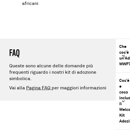
africani
Che
FAQ
cos’è
un’Ad
WWF
Queste sono alcune delle domande più
frequenti riguardo i nostri kit di adozione
simbolica.
Cos’è
e
Vai alla
Pagina FAQ
per maggiori informazioni
cosa
inclu
il
Welc
Kit
Adoz