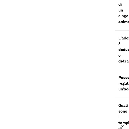
di
un
singo
anima
L’ado
è
deduc
o
detra
Poss
regal
un’ad
Quali
sono
i
temp
di