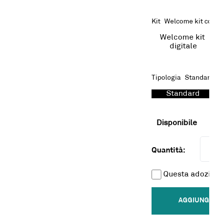
Kit
Welcome kit con 
Welcome kit 
digitale
Tipologia
Standard
Standard
Disponibile
Quantità:
Questa adozion
AGGIUNGI A