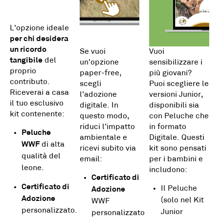
L'opzione ideale
per chi desidera
un ricordo
Se vuoi
Vuoi
tangibile
del
un'opzione
sensibilizzare i
proprio
paper-free,
più giovani?
contributo.
scegli
Puoi scegliere le
Riceverai a casa
l'adozione
versioni Junior,
il tuo esclusivo
digitale. In
disponibili sia
kit contenente:
questo modo,
con Peluche che
riduci l'impatto
in formato
Peluche
ambientale e
Digitale. Questi
WWF
di alta
ricevi subito via
kit sono pensati
qualità del
email:
per i bambini e
leone.
includono:
Certificato di
Certificato di
Il Peluche
Adozione
Adozione
(solo nel Kit
WWF
personalizzato.
Junior
personalizzato