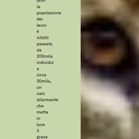
anni
la
popolazione
dei
leoni
è
infatti
passata
da
200mila
individui
a
circa
30mila,
un
calo
allarmante
che
mette
in
luce
il
grave