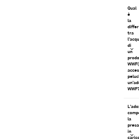
Qual
è
la
diffe
tra
l’acq
di
un
prodo
WWF(
acces
peluc
un’ad
WWF
L’ado
comp
la
presa
in
caric