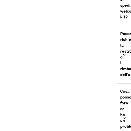
spedi
welc
kit?
Poss
richi
la
resti
o
il
rimbo
dell’
Cosa
poss
fare
se
ho
un
prob