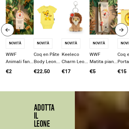
NOVITÀ
NOVITÀ
NOVITÀ
NOVITÀ
NOVI
WWF
Coq en Pâte
Keeleco
WWF
Coq 
Animali fantastici Tag Leone
Body Leone maniche corte
Charm Leone 12CM
Matita piantabile Animali Fantastici Leone
€2
€22.50
€17
€5
€15
ADOTTA
IL
LEONE