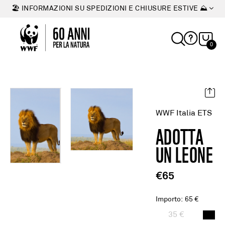
🏖 INFORMAZIONI SU SPEDIZIONI E CHIUSURE ESTIVE ⛰
0
WWF Italia ETS
ADOTTA
UN LEONE
€65
Importo
:
65 €
35 €
65