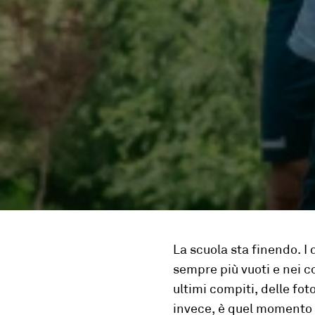
La scuola sta
finendo.
I
d
sempre più vuoti e nei co
ultimi compiti, delle fot
invece, è quel momento s