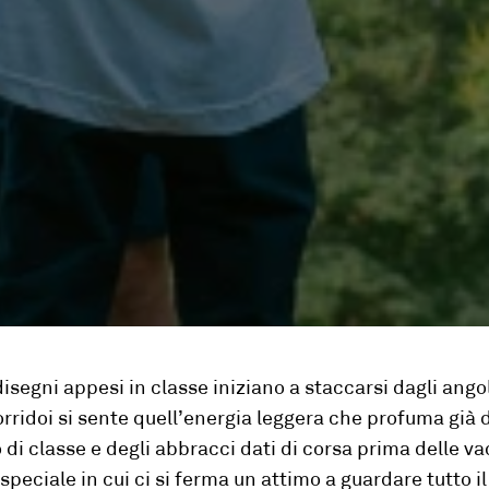
isegni appesi in classe iniziano a staccarsi dagli angol
rridoi si sente quell’energia leggera che profuma già d
o di classe e degli abbracci dati di corsa prima delle v
peciale in cui ci si ferma un attimo a guardare tutto 