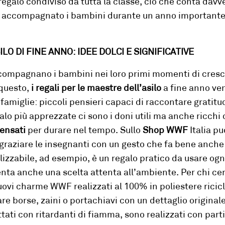
regalo condiviso da tutta la classe, ciò che conta dav
ha accompagnato i bambini durante un anno importante f
O DI FINE ANNO: IDEE DOLCI E SIGNIFICATIVE
compagnano i bambini nei loro primi momenti di cresci
 questo,
i regali per le maestre dell’asilo
a fine anno ve
 famiglie: piccoli pensieri capaci di raccontare gratit
galo più apprezzate ci sono i doni utili ma anche ricchi 
pensati
per durare nel tempo. Sullo
Shop WWF
Italia pu
ingraziare le insegnanti con un gesto che fa bene anche
ilizzabile, ad esempio, è un regalo pratico da usare ogn
nta anche una scelta attenta all’ambiente. Per chi ce
nuovi charme WWF realizzati al 100% in poliestere ricic
re borse, zaini o portachiavi con un dettaglio originale
tati con ritardanti di fiamma, sono realizzati con part