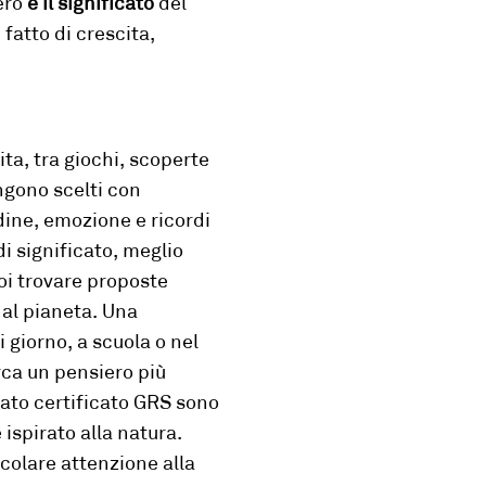
vero
è il significato
del
atto di crescita,
ta, tra giochi, scoperte
ngono scelti con
udine, emozione e ricordi
di significato, meglio
oi trovare proposte
 al pianeta.
Una
i giorno, a scuola o nel
rca un pensiero più
lato certificato GRS sono
 ispirato alla natura.
icolare attenzione alla