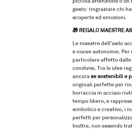
piccola attenzione o un 
gesto: ringraziare chi 
scoperte ed emozioni.
🎁
REGALO MAESTRE ASIL
Le maestre dell’asilo ac
e nuove autonomie. Per
particolare affetto dalle
condivisi.
Tra le idee re
ancora
se sostenibili e 
originali perfette per r
borraccia in acciaio riut
tempo libero, e rapprese
simbolico e creativo, i 
perfetti per personalizza
Inoltre, non essendo trat