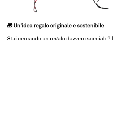
🎁 Un'idea regalo originale e sostenibile
Stai cercando un regalo davvero speciale?
I
cappelli R-Coat
sono regali intelligenti, utili e
ricchi di significato. Non sono solo accessori
belli da indossare, ma piccoli racconti da
portare con sé: storie di rinascita, di creatività,
di rispetto per il Pianeta. Perfetti per chi ama lo
stile consapevole, per chi viaggia, per chi crede
che ogni scelta — anche quella di un cappello
— possa avere un impatto positivo.
Ogni modello è unico, proprio come la persona a
cui lo regalerai. Sorprendi con un dono che
unisce etica ed originalità:
scegli di regalare un